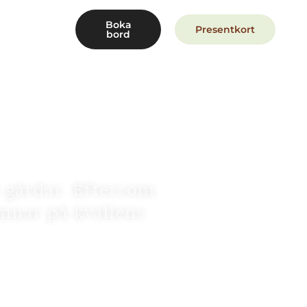
Boka
Presentkort
bord
e gårdar. Eftersom
mnar på kvällens