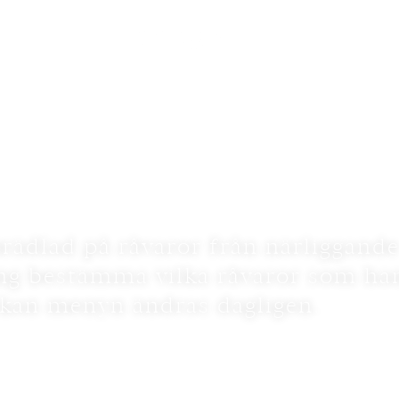
rädlad på råvaror från närliggand
ong bestämma vilka råvaror som ha
kan menyn ändras dagligen.
ten, citrusörter, ingefära från odlingsbolaget