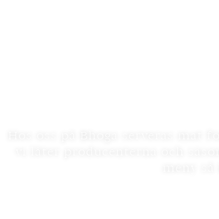
Hos oss på Bhoga serveras mat fö
vi låter producenterna och säs
meny så 
Hamachi, tomatvat